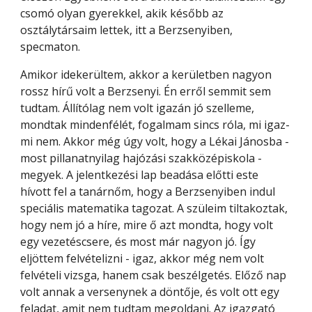
csomó olyan gyerekkel, akik később az 
osztálytársaim lettek, itt a Berzsenyiben, 
specmaton.
Amikor idekerültem, akkor a kerületben nagyon 
rossz hírű volt a Berzsenyi. Én erről semmit sem 
tudtam. Állítólag nem volt igazán jó szelleme, 
mondtak mindenfélét, fogalmam sincs róla, mi igaz-
mi nem. Akkor még úgy volt, hogy a Lékai Jánosba - 
most pillanatnyilag hajózási szakközépiskola - 
megyek. A jelentkezési lap beadása előtti este 
hívott fel a tanárnőm, hogy a Berzsenyiben indul 
speciális matematika tagozat. A szüleim tiltakoztak, 
hogy nem jó a híre, mire ő azt mondta, hogy volt 
egy vezetéscsere, és most már nagyon jó. Így 
eljöttem felvételizni - igaz, akkor még nem volt 
felvételi vizsga, hanem csak beszélgetés. Előző nap 
volt annak a versenynek a döntője, és volt ott egy 
feladat, amit nem tudtam megoldani. Az igazgató 