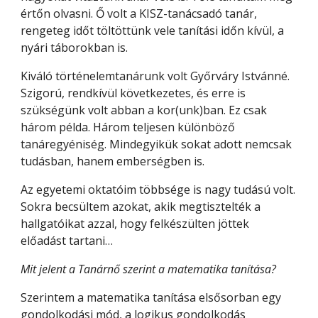
értőn olvasni. Ő volt a KISZ-tanácsadó tanár, 
rengeteg időt töltöttünk vele tanítási időn kívül, a 
nyári táborokban is.
Kiváló történelemtanárunk volt Győrváry Istvánné. 
Szigorú, rendkívül következetes, és erre is 
szükségünk volt abban a kor(unk)ban. Ez csak 
három példa. Három teljesen különböző 
tanáregyéniség. Mindegyikük sokat adott nemcsak 
tudásban, hanem emberségben is.
Az egyetemi oktatóim többsége is nagy tudású volt. 
Sokra becsültem azokat, akik megtisztelték a 
hallgatóikat azzal, hogy felkészülten jöttek 
előadást tartani…
Mit jelent a Tanárnő szerint a matematika tanítása?
Szerintem a matematika tanítása elsősorban egy 
gondolkodási mód, a logikus gondolkodás 