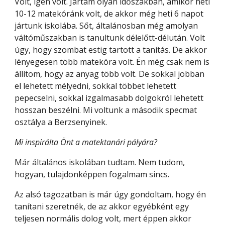
Volt, igen volt. Jártam olyan időszakban, amikor heti 
10-12 matekóránk volt, de akkor még heti 6 napot 
jártunk iskolába. Sőt, általánosban még amolyan 
váltóműszakban is tanultunk délelőtt-délután. Volt 
úgy, hogy szombat estig tartott a tanítás. De akkor 
lényegesen több matekóra volt. Én még csak nem is 
állítom, hogy az anyag több volt. De sokkal jobban 
el lehetett mélyedni, sokkal többet lehetett 
pepecselni, sokkal izgalmasabb dolgokról lehetett 
hosszan beszélni. Mi voltunk a második specmat 
osztálya a Berzsenyinek.
Mi inspirálta Önt a matektanári pályára?
Már általános iskolában tudtam. Nem tudom, 
hogyan, tulajdonképpen fogalmam sincs.
Az alsó tagozatban is már úgy gondoltam, hogy én 
tanítani szeretnék, de az akkor egyébként egy 
teljesen normális dolog volt, mert éppen akkor 