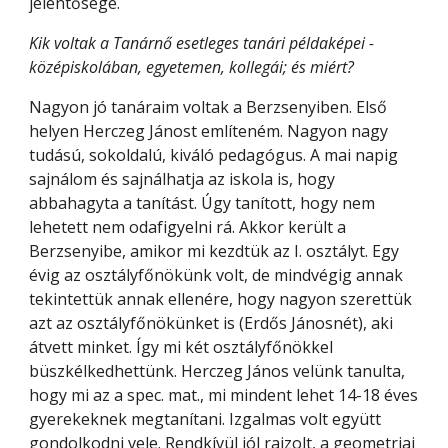
jelentősége.
Kik voltak a Tanárnő esetleges tanári példaképei - 
középiskolában, egyetemen, kollegái; és miért?
Nagyon jó tanáraim voltak a Berzsenyiben. Első 
helyen Herczeg Jánost említeném. Nagyon nagy 
tudású, sokoldalú, kiváló pedagógus. A mai napig 
sajnálom és sajnálhatja az iskola is, hogy 
abbahagyta a tanítást. Úgy tanított, hogy nem 
lehetett nem odafigyelni rá. Akkor került a 
Berzsenyibe, amikor mi kezdtük az I. osztályt. Egy 
évig az osztályfőnökünk volt, de mindvégig annak 
tekintettük annak ellenére, hogy nagyon szerettük 
azt az osztályfőnökünket is (Erdős Jánosnét), aki 
átvett minket. Így mi két osztályfőnökkel 
büszkélkedhettünk. Herczeg János velünk tanulta, 
hogy mi az a spec. mat., mi mindent lehet 14-18 éves 
gyerekeknek megtanítani. Izgalmas volt együtt 
gondolkodni vele. Rendkívül jól rajzolt, a geometriai 