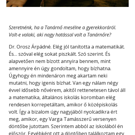
Szeretnénk, ha a Tanárnő mesélne a gyerekkoráról. 
Volt-e valaki, aki nagy hatással volt a Tanárnőre?
Dr. Orosz Árpádné. Elég jól tanította a matematikát. 
És… szóval elég sokat piszkált. Szó szerint. És 
alapvetően nem bízott annyira bennem, mint 
amennyire én úgy gondoltam, hogy bízhatna. 
Úgyhogy én mindenáron meg akartam neki 
mutatni, hogy igenis bízhat. Van egy nálam négy 
évvel idősebb nővérem, akitől rettenetesen távol áll 
a matematika, általános iskolás koromban elég 
rendesen korrepetáltam, amikor ő középiskolás 
volt. Így a bizalom úgy nagyjából nyolcadikra ért 
meg, amikor, egy Varga Tamásszerű versenyen 
döntőbe jutottam. Szerintem abból az iskolából én 
először. Egyébként ott a döntőben találkoztam egy 