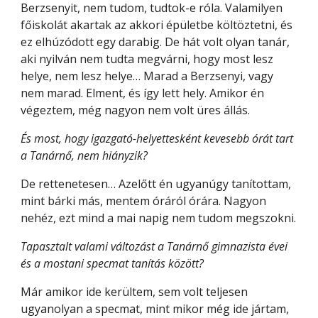
Berzsenyit, nem tudom, tudtok-e róla. Valamilyen 
főiskolát akartak az akkori épületbe költöztetni, és 
ez elhúzódott egy darabig. De hát volt olyan tanár, 
aki nyilván nem tudta megvárni, hogy most lesz 
helye, nem lesz helye… Marad a Berzsenyi, vagy 
nem marad. Elment, és így lett hely. Amikor én 
végeztem, még nagyon nem volt üres állás.
És most, hogy igazgató-helyettesként kevesebb órát tart 
a Tanárnő, nem hiányzik?
De rettenetesen… Azelőtt én ugyanúgy tanítottam, 
mint bárki más, mentem óráról órára. Nagyon 
nehéz, ezt mind a mai napig nem tudom megszokni.
Tapasztalt valami változást a Tanárnő gimnazista évei 
és a mostani specmat tanítás között?
Már amikor ide kerültem, sem volt teljesen 
ugyanolyan a specmat, mint mikor még ide jártam, 