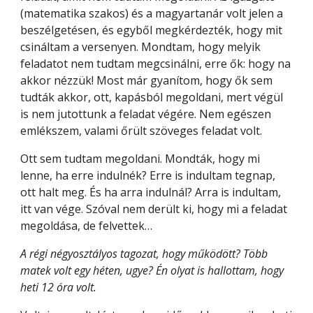
(matematika szakos) és a magyartanár volt jelen a 
beszélgetésen, és egyből megkérdezték, hogy mit 
csináltam a versenyen. Mondtam, hogy melyik 
feladatot nem tudtam megcsinálni, erre ők: hogy na 
akkor nézzük! Most már gyanítom, hogy ők sem 
tudták akkor, ott, kapásból megoldani, mert végül 
is nem jutottunk a feladat végére. Nem egészen 
emlékszem, valami őrült szöveges feladat volt.
Ott sem tudtam megoldani. Mondták, hogy mi 
lenne, ha erre indulnék? Erre is indultam tegnap, 
ott halt meg. És ha arra indulnál? Arra is indultam, 
itt van vége. Szóval nem derült ki, hogy mi a feladat 
megoldása, de felvettek…
A régi négyosztályos tagozat, hogy működött? Több 
matek volt egy héten, ugye? Én olyat is hallottam, hogy 
heti 12 óra volt.