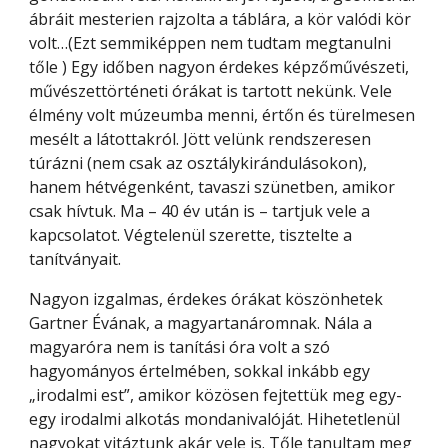
ábráit mesterien rajzolta a táblára, a kör valódi kör 
volt…(Ezt semmiképpen nem tudtam megtanulni 
tőle ) Egy időben nagyon érdekes képzőművészeti, 
művészettörténeti órákat is tartott nekünk. Vele 
élmény volt múzeumba menni, értőn és türelmesen 
mesélt a látottakról. Jött velünk rendszeresen 
túrázni (nem csak az osztálykirándulásokon), 
hanem hétvégenként, tavaszi szünetben, amikor 
csak hívtuk. Ma – 40 év után is – tartjuk vele a 
kapcsolatot. Végtelenül szerette, tisztelte a 
tanítványait.
Nagyon izgalmas, érdekes órákat köszönhetek 
Gartner Évának, a magyartanáromnak. Nála a 
magyaróra nem is tanítási óra volt a szó 
hagyományos értelmében, sokkal inkább egy 
„irodalmi est”, amikor közösen fejtettük meg egy-
egy irodalmi alkotás mondanivalóját. Hihetetlenül 
nagyokat vitáztunk akár vele is. Tőle tanultam meg 