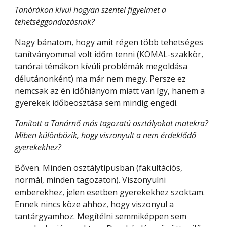
Tanórákon kívül hogyan szentel figyelmet a 
tehetséggondozásnak? 
Nagy bánatom, hogy amit régen több tehetséges 
tanítványommal volt időm tenni (KÖMAL-szakkör, 
tanórai témákon kívüli problémák megoldása 
délutánonként) ma már nem megy. Persze ez 
nemcsak az én időhiányom miatt van így, hanem a 
gyerekek időbeosztása sem mindig engedi.
Tanított a Tanárnő más tagozatú osztályokat matekra? 
Miben különbözik, hogy viszonyult a nem érdeklődő 
gyerekekhez?
Bőven. Minden osztálytípusban (fakultációs, 
normál, minden tagozaton). Viszonyulni 
emberekhez, jelen esetben gyerekekhez szoktam. 
Ennek nincs köze ahhoz, hogy viszonyul a 
tantárgyamhoz. Megítélni semmiképpen sem 