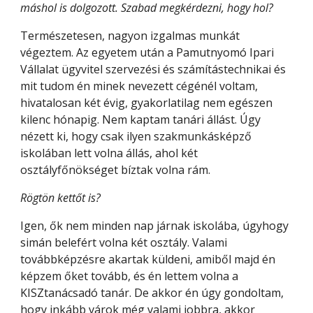
máshol is dolgozott. Szabad megkérdezni, hogy hol?
Természetesen, nagyon izgalmas munkát 
végeztem. Az egyetem után a Pamutnyomó Ipari 
Vállalat ügyvitel szervezési és számítástechnikai és 
mit tudom én minek nevezett cégénél voltam, 
hivatalosan két évig, gyakorlatilag nem egészen 
kilenc hónapig. Nem kaptam tanári állást. Úgy 
nézett ki, hogy csak ilyen szakmunkásképző 
iskolában lett volna állás, ahol két 
osztályfőnökséget bíztak volna rám.
Rögtön kettőt is?
Igen, ők nem minden nap járnak iskolába, úgyhogy 
simán belefért volna két osztály. Valami 
továbbképzésre akartak küldeni, amiből majd én 
képzem őket tovább, és én lettem volna a 
KISZtanácsadó tanár. De akkor én úgy gondoltam, 
hogy inkább várok még valami jobbra, akkor 