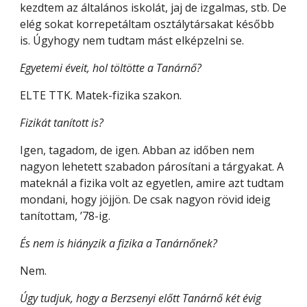
kezdtem az általános iskolát, jaj de izgalmas, stb. De 
elég sokat korrepetáltam osztálytársakat később 
is. Úgyhogy nem tudtam mást elképzelni se.
Egyetemi éveit, hol töltötte a Tanárnő?
ELTE TTK. Matek-fizika szakon.
Fizikát tanított is?
Igen, tagadom, de igen. Abban az időben nem 
nagyon lehetett szabadon párosítani a tárgyakat. A 
mateknál a fizika volt az egyetlen, amire azt tudtam 
mondani, hogy jöjjön. De csak nagyon rövid ideig 
tanítottam, ’78-ig.
És nem is hiányzik a fizika a Tanárnőnek?
Nem.
Úgy tudjuk, hogy a Berzsenyi előtt Tanárnő két évig 