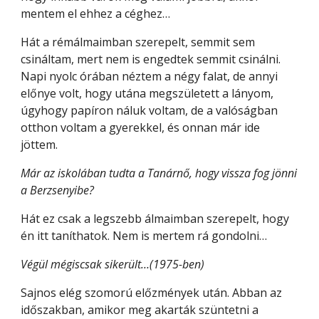
mentem el ehhez a céghez…
Hát a rémálmaimban szerepelt, semmit sem 
csináltam, mert nem is engedtek semmit csinálni. 
Napi nyolc órában néztem a négy falat, de annyi 
előnye volt, hogy utána megszületett a lányom, 
úgyhogy papíron náluk voltam, de a valóságban 
otthon voltam a gyerekkel, és onnan már ide 
jöttem.
Már az iskolában tudta a Tanárnő, hogy vissza fog jönni 
a Berzsenyibe?
Hát ez csak a legszebb álmaimban szerepelt, hogy 
én itt taníthatok. Nem is mertem rá gondolni…
Végül mégiscsak sikerült…(1975-ben)
Sajnos elég szomorú előzmények után. Abban az 
időszakban, amikor meg akarták szüntetni a 