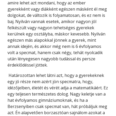
amire lehet azt mondani, hogy az ember 
gyerekként vagy diákként egészen másként él meg 
dolgokat, de változik is folyamatosan, és ez nem is 
baj. Nyilván vannak esetek, amikor nagyon jól 
felkészült vagy nagyon tehetséges gyerekek 
kerülnek egy osztályba, máskor kevesebb. Nyilván 
egészen más alapokkal jönnek a gyerek, mint 
annak idején, és akkor még nem is 6 évfolyamos 
volt a specmat, hanem csak négy, tehát nyolcadik 
után lényegesen nagyobb tudással és persze 
érdeklődéssel jöttek.
 Határozottan lehet látni azt, hogy a gyerekeknek 
egy jó része nem azért jön specmatra, hogy, 
idézőjelben, életét és vérét adja a matematikáért. Ez 
egy teljesen természetes dolog. Nagy keletje van a 
hat évfolyamos gimnáziumoknak, és ha a 
Berzsenyiben csak specmat van, hát próbáljuk meg 
azt. Én alapvetően borzasztóan sajnálom azokat a 