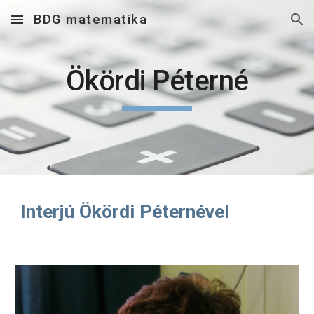
BDG matematika
Skip to main content
Skip to navigation
Ökördi Péterné
Interjú Ökördi Péternével