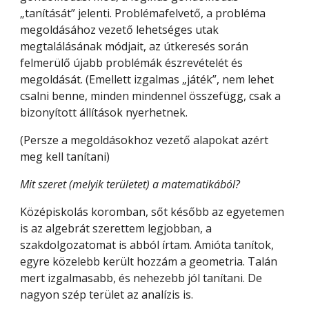
„tanítását” jelenti. Problémafelvető, a probléma 
megoldásához vezető lehetséges utak 
megtalálásának módjait, az útkeresés során 
felmerülő újabb problémák észrevételét és 
megoldását. (Emellett izgalmas „játék”, nem lehet 
csalni benne, minden mindennel összefügg, csak a 
bizonyított állítások nyerhetnek.
(Persze a megoldásokhoz vezető alapokat azért 
meg kell tanítani) 
Mit szeret (melyik területet) a matematikából?
Középiskolás koromban, sőt később az egyetemen 
is az algebrát szerettem legjobban, a 
szakdolgozatomat is abból írtam. Amióta tanítok, 
egyre közelebb került hozzám a geometria. Talán 
mert izgalmasabb, és nehezebb jól tanítani. De 
nagyon szép terület az analízis is.