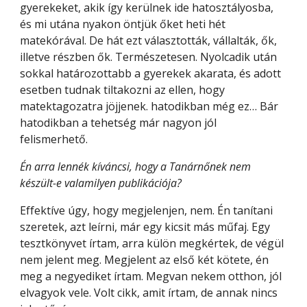
gyerekeket, akik így kerülnek ide hatosztályosba, 
és mi utána nyakon öntjük őket heti hét 
matekórával. De hát ezt választották, vállalták, ők, 
illetve részben ők. Természetesen. Nyolcadik után 
sokkal határozottabb a gyerekek akarata, és adott 
esetben tudnak tiltakozni az ellen, hogy 
matektagozatra jöjjenek. hatodikban még ez… Bár 
hatodikban a tehetség már nagyon jól 
felismerhető.
Én arra lennék kíváncsi, hogy a Tanárnőnek nem 
készült-e valamilyen publikációja?
Effektíve úgy, hogy megjelenjen, nem. Én tanítani 
szeretek, azt leírni, már egy kicsit más műfaj. Egy 
tesztkönyvet írtam, arra külön megkértek, de végül 
nem jelent meg. Megjelent az első két kötete, én 
meg a negyediket írtam. Megvan nekem otthon, jól 
elvagyok vele. Volt cikk, amit írtam, de annak nincs 