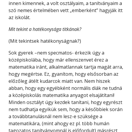
innen kimennek, a volt osztályaim, a tanítványaim a 
szó nemes értelmében vett „emberként” hagyják itt 
az iskolát.
Mit tekint a hatékonysága titkának? 
(Mit tekintsek hatékonyságnak?) 
Sok gyerek –nem specmatos- érkezik úgy a 
középiskolába, hogy már ellenszenvet érez a 
matematika iránt, alkalmatlannak tartja magát arra, 
hogy megértse. Ez, gyanítom, hogy elsősorban az 
előzőleg átélt kudarcok miatt van. Nem hiszek 
abban, hogy egy egyébként normális diák ne tudná 
a középiskolás matematika anyagot elsajátítani! 
Minden osztályt úgy kezdek tanítani, hogy egyrészt 
nem tudhatja egyikük sem, hogy a későbbiek során 
a továbbtanulásnál nem lesz-e szüksége a 
matematikára, (mint ahogy ez pl. több humán 
tagozatos tanítványomnál is előfordult) másrészt 