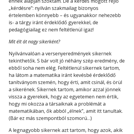
ennek alapján szoktam. De a kérdés mögött rejlő 
„kérdésre”: nyilván szakmailag bizonyos 
értelemben könnyebb – és ugyanakkor nehezebb 
is- a tárgy iránt érdeklődő gyerekkel, de 
pedagógiailag ez nem feltétlenül igaz!
Mit élt át nagy sikerként?
Nyilvánvalóan a versenyeredmények sikernek 
tekinthetők. S bár volt jó néhány szép eredmény, de 
ebből soha nem elég. Feltétlenül sikernek tartom, 
ha látom a matematika iránt kevésbé érdeklődő 
tanítványom szemén, hogy érti, amit csinál, és örül 
a sikerének. Sikernek tartom, amikor azzal jönnek 
vissza a gyerekek, hogy az egyetemen nem értik, 
hogy mi okozza a társaiknak a problémát a 
matematikában, ők abból „élnek”, amit itt tanultak. 
(Bár ez más szempontból szomorú…)
A legnagyobb sikernek azt tartom, hogy azok, akik 